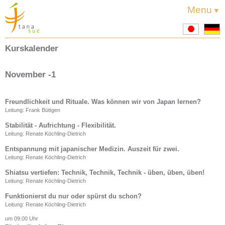
Home
Menu
jp
d
Kurse
Kurskalender
Traditionelle Japanische
Medizin
Akupunktur
November -1
Shiatsu
Anmeldung
Freundlichkeit und Rituale. Was können wir von Japan lernen?
Leitung: Frank Büttgen
Philosophie
Stabilität - Aufrichtung - Flexibilität.
Leitung: Renate Köchling-Dietrich
Aktuelles
Entspannung mit japanischer Medizin. Auszeit für zwei.
Leitung: Renate Köchling-Dietrich
Shiatsu vertiefen: Technik, Technik, Technik - üben, üben, üben!
Leitung: Renate Köchling-Dietrich
Funktionierst du nur oder spürst du schon?
Leitung: Renate Köchling-Dietrich
um 09.00 Uhr