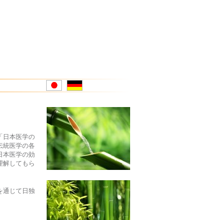
jp
de
「日本医学の
伝統医学の各
日本医学の効
理解してもら
を通じて日独